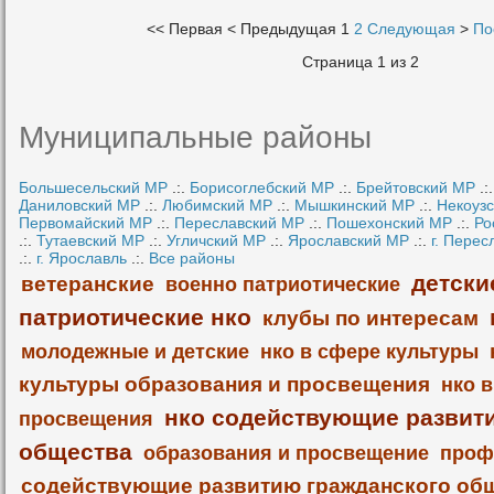
<<
Первая
<
Предыдущая
1
2
Следующая
>
По
Страница 1 из 2
Муниципальные районы
Большесельский МР
.:.
Борисоглебский МР
.:.
Брейтовский МР
.:
Даниловский МР
.:.
Любимский МР
.:.
Мышкинский МР
.:.
Некоуз
Первомайский МР
.:.
Переславский МР
.:.
Пошехонский МР
.:.
Ро
.:.
Тутаевский МР
.:.
Угличский МР
.:.
Ярославский МР
.:.
г. Перес
.:.
г. Ярославль
.:.
Все районы
детски
ветеранские
военно патриотические
патриотические нко
клубы по интересам
молодежные и детские
нко в сфере культуры
культуры образования и просвещения
нко 
нко содействующие развит
просвещения
общества
образования и просвещение
проф
содействующие развитию гражданского об