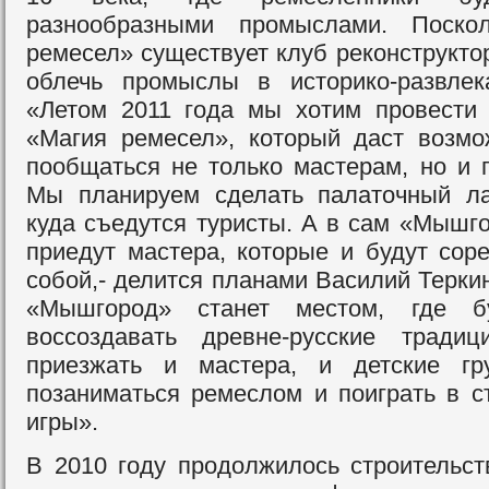
разнообразными промыслами. Поско
ремесел» существует клуб реконструкто
облечь промыслы в
историко-развле
«Летом 2011 года мы хотим провести
«Магия ремесел», который даст возмо
пообщаться не только мастерам, но и г
Мы планируем сделать палаточный ла
куда съедутся туристы. А в сам «Мышго
приедут мастера, которые и будут сор
собой,- делится планами Василий Теркин
«Мышгород» станет местом, где б
воссоздавать древне-русские традиц
приезжать и мастера, и детские г
позаниматься ремеслом и поиграть в с
игры».
В 2010 году продолжилось строительс