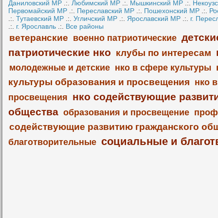
Даниловский МР
.:.
Любимский МР
.:.
Мышкинский МР
.:.
Некоуз
Первомайский МР
.:.
Переславский МР
.:.
Пошехонский МР
.:.
Ро
.:.
Тутаевский МР
.:.
Угличский МР
.:.
Ярославский МР
.:.
г. Перес
.:.
г. Ярославль
.:.
Все районы
детски
ветеранские
военно патриотические
патриотические нко
клубы по интересам
молодежные и детские
нко в сфере культуры
культуры образования и просвещения
нко 
нко содействующие развит
просвещения
общества
образования и просвещение
проф
содействующие развитию гражданского об
социальные и благот
благотворительные