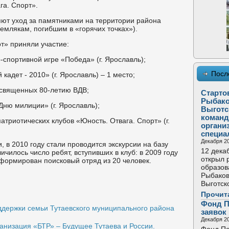
га. Спорт».
ют уход за памятниками на территории района
землякам, погибшим в «горячих точках»).
т» приняли участие:
спортивной игре «Победа» (г. Ярославль);
Посл
кадет - 2010» (г. Ярославль) – 1 место;
освященных 80-летию ВДВ;
Старто
Рыбако
Дню милиции» (г. Ярославль);
Выготс
команд
атриотических клубов «Юность. Отвага. Спорт» (г.
органи
специа
Декабря 20
в 2010 году стали проводится экскурсии на базу
12 дека
илось число ребят, вступивших в клуб: в 2009 году
открыл 
 Сформирован поисковый отряд из 20 человек.
образов
Рыбаков
Выготск
Прочит
Фонд П
держки семьи Тутаевского муниципального района
заявок
Декабря 20
низация «БТР» – Будущее Тутаева и России.