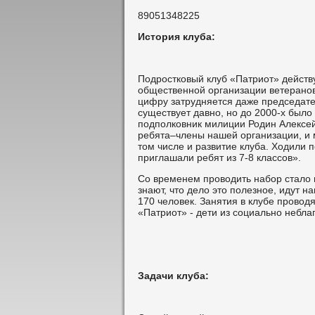
89051348225
История клуба:
Подростковый клуб «Патриот» действ
общественной организации ветеранов
цифру затрудняется даже председате
существует давно, но до 2000-х было
подполковник милиции Родин Алексей
ребята–члены нашей организации, и 
том числе и развитие клуба. Ходили 
приглашали ребят из 7-8 классов».
Со временем проводить набор стало 
знают, что дело это полезное, идут н
170 человек. Занятия в клубе провод
«Патриот» - дети из социально небла
Задачи клуба: