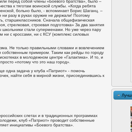
или перед собой члены «Боевого братства», было –
ества к тяготам воинской службы. «Когда ребята
енской, больно было, - вспоминает Борис Шаганц. –
е ни разу в руках оружие не держали! Поэтому
ть, старшеклассников. Сначала общефизическая
оя, стрелковая, строевая подготовка» За два занятия
ы школьники стали суперменами. Но уже через пару
ем ни с кроссами, ни с КСУ (комплекс силовых
изма. Не только правильными словами и вовлечением
и собственным примером. Таким как рейды по городу
скотеках в молодежном центре «Галактика». И то, и
просто «потому что это наш город».
е одна задача у клуба «Патриот» - помочь
очек, найти себя в мирной жизни, присоединившись к
Лучш
ероссийских слетах и в традиционных программах
олодежи, клуб «Патриот» проводит собственные
ляет инициативы «Боевого братства».