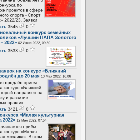
танина объявляет о
конкурса по
ке проектов в сфере
ного спорта «Спорт
х» 2022/23. Заявки
ать
3545
0
иональный конкурс семейных
оликов «Лучший ПАПА Золотого
– 2022»
02 Июня 2022, 09.39
ать
3533
0
заявок на конкурс «Ближний
продлён до 20 мая
13 Мая 2022, 10.06
ая продлён прием
на конкурс «Ближний
который направлен на
ку и развитие
вых практик
ать
3421
0
конкурса «Малая культурная
а 2022»
12 Мая 2022, 07.54
начинается приём
на конкурс «Малая
ная мозаика». В этом