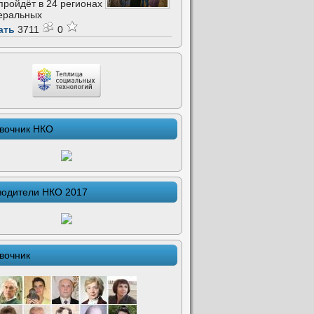
 пройдёт в 24 регионах
еральных
ать
3711
0
вочник НКО
водители НКО 2017
вочник