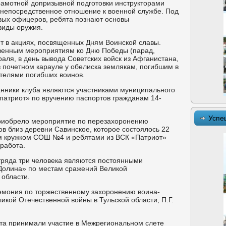
рамотной допризывной подготовки инструкторами
епосредственное отношение к военной службе. Под
вых офицеров, ребята познают основы
виды оружия.
т в акциях, посвященных Дням Воинской славы.
венным мероприятиям ко Дню Победы (парад,
аля, в день вывода Советских войск из Афганистана,
в почетном карауле у обелиска землякам, погибшим в
ителями погибших воинов.
анники клуба являются участниками муниципального
 патриот» по вручению паспортов гражданам 14-
Успе
приобрело мероприятие по перезахоронению
ов близ деревни Савинское, которое состоялось 22
м кружком СОШ №4 и ребятами из ВСК «Патриот»
работа.
отряда три человека являются постоянными
Долина» по местам сражений Великой
 области.
ремония по торжественному захоронению воина-
икой Отечественной войны в Тульской области, П.Г.
бята принимали участие в Межрегиональном слете