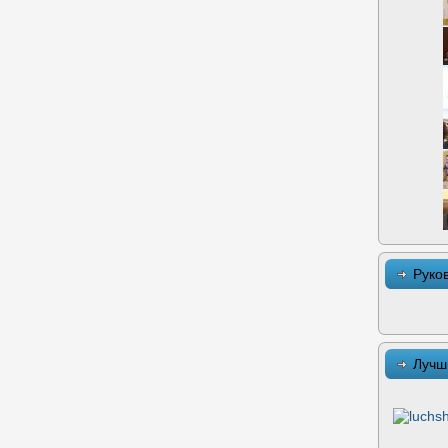
Руко
Лучш