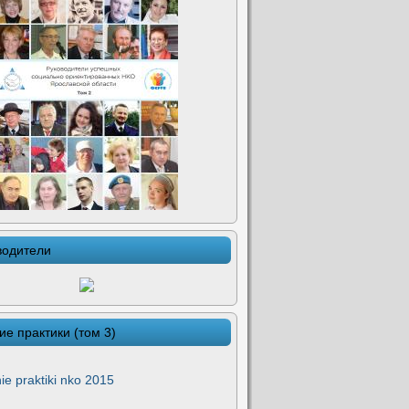
водители
ие практики (том 3)