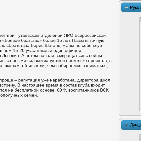
Руко
ует при Тутаевском отделении ЯРО Всероссийской
 «Боевое братство» более 15 лет. Назвать точную
ль «братства» Борис Шаганц: «Сам по себе клуб
 в нем 15-20 участников и один офицер –
 Львович. А потом начали возвращаться с войны
мы с новыми силами запустили несколько проектов, в
по школам, объясняли, чем собираемся заниматься,
проще – репутация уже наработана, директора школ
австречу. В настоящее время в состав клуба входит
ятся на бесплатной основе, 60 % воспитанников ВСК
гополучных семей.
Лучш