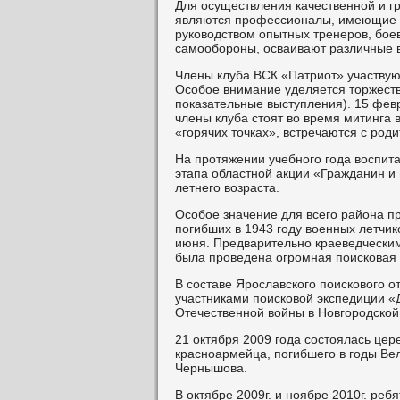
Для осуществления качественной и г
являются профессионалы, имеющие н
руководством опытных тренеров, бое
самообороны, осваивают различные 
Члены клуба ВСК «Патриот» участвую
Особое внимание уделяется торжест
показательные выступления). 15 февр
члены клуба стоят во время митинга 
«горячих точках», встречаются с род
На протяжении учебного года воспит
этапа областной акции «Гражданин и
летнего возраста.
Особое значение для всего района 
погибших в 1943 году военных летчик
июня. Предварительно краеведчески
была проведена огромная поисковая 
В составе Ярославского поискового 
участниками поисковой экспедиции «
Отечественной войны в Новгородской
21 октября 2009 года состоялась це
красноармейца, погибшего в годы Вел
Чернышова.
В октябре 2009г. и ноябре 2010г. ре