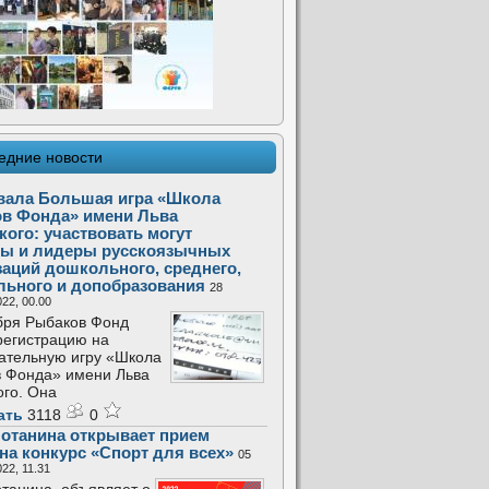
едние новости
вала Большая игра «Школа
в Фонда» имени Льва
кого: участвовать могут
ы и лидеры русскоязычных
заций дошкольного, среднего,
льного и допобразования
28
22, 00.00
бря Рыбаков Фонд
регистрацию на
ательную игру «Школа
 Фонда» имени Льва
ого. Она
ать
3118
0
отанина открывает прием
 на конкурс «Спорт для всех»
05
22, 11.31