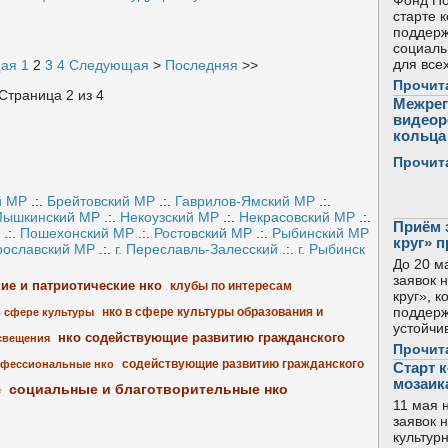
Фонд По
старте 
поддерж
социаль
для все
ая
1
2
3
4
Следующая
>
Последняя
>>
Прочит
Страница 2 из 4
Межрег
видеор
кольца 
Прочит
й МР
.:.
Брейтовский МР
.:.
Гаврилов-Ямский МР
.:.
ышкинский МР
.:.
Некоузский МР
.:.
Некрасовский МР
.:.
Приём 
.:.
Пошехонский МР
.:.
Ростовский МР
.:.
Рыбинский МР
круг» 
рославский МР
.:.
г. Переславль-Залесский
.:.
г. Рыбинск
До 20 м
заявок 
кие и патриотические нко
клубы по интересам
круг», 
поддерж
нко в сфере культуры образования и
в сфере культуры
устойчи
нко содействующие развитию гражданского
свещения
Прочит
содействующие развитию гражданского
фессиональные нко
Старт 
мозаик
социальные и благотворительные нко
е
11 мая 
заявок 
культур