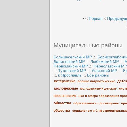
<<
Первая
<
Предыдущ
Муниципальные районы
Большесельский МР
.:.
Борисоглебски
Даниловский МР
.:.
Любимский МР
.:.
М
Первомайский МР
.:.
Переславский МР
.:.
Тутаевский МР
.:.
Угличский МР
.:.
Я
.:.
г. Ярославль
.:.
Все районы
детс
ветеранские
военно патриотические
молодежные
молодежные и детские
нко 
просвещения
нко в сфере образования про
общества
образования и просвещение
про
общества
социальные и благотворительны