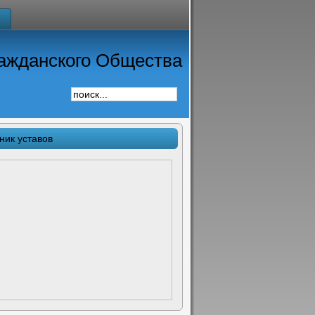
ажданского Общества
ник уставов