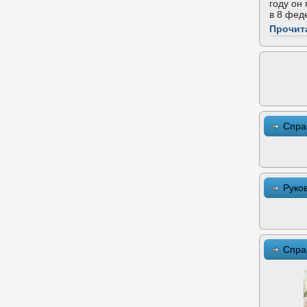
году он
в 8 фед
Прочит
Спра
Руко
Спра