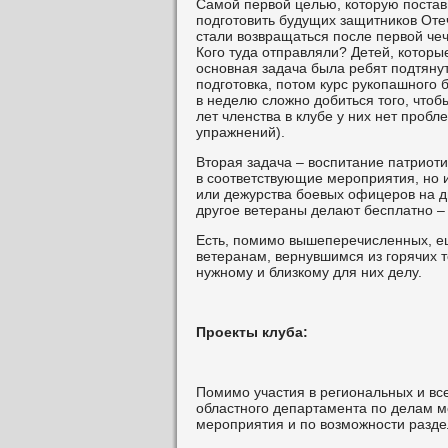
Самой первой целью, которую постав
подготовить будущих защитников Отеч
стали возвращаться после первой чеч
Кого туда отправляли? Детей, которы
основная задача была ребят подтяну
подготовка, потом курс рукопашного б
в неделю сложно добиться того, чтоб
лет членства в клубе у них нет пробл
упражнений).
Вторая задача – воспитание патриот
в соответствующие мероприятия, но 
или дежурства боевых офицеров на ди
другое ветераны делают бесплатно – 
Есть, помимо вышеперечисленных, ещ
ветеранам, вернувшимся из горячих т
нужному и близкому для них делу.
Проекты клуба:
Помимо участия в региональных и вс
областного департамента по делам м
мероприятия и по возможности разде