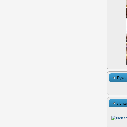
Руко
Лучш