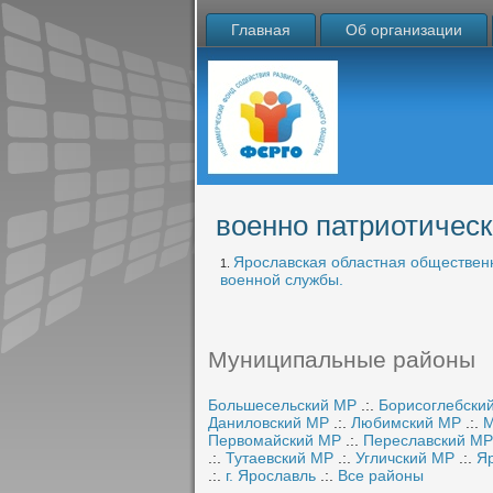
Главная
Об организации
военно патриотичес
Ярославская областная общественн
1.
военной службы.
Муниципальные районы
Большесельский МР
.:.
Борисоглебски
Даниловский МР
.:.
Любимский МР
.:.
М
Первомайский МР
.:.
Переславский МР
.:.
Тутаевский МР
.:.
Угличский МР
.:.
Я
.:.
г. Ярославль
.:.
Все районы