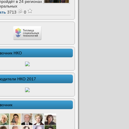
 пройдёт в 24 регионах
еральных
ать
3713
0
вочник НКО
водители НКО 2017
вочник