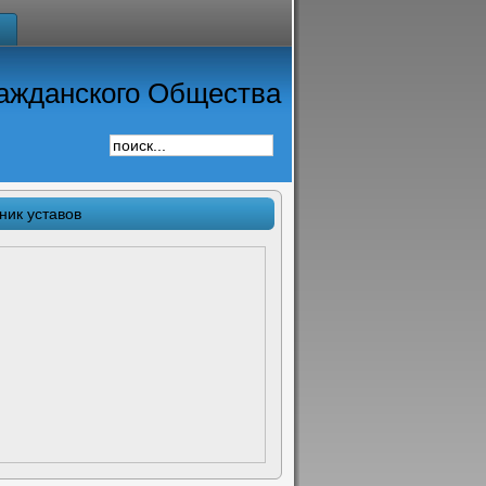
ажданского Общества
ник уставов