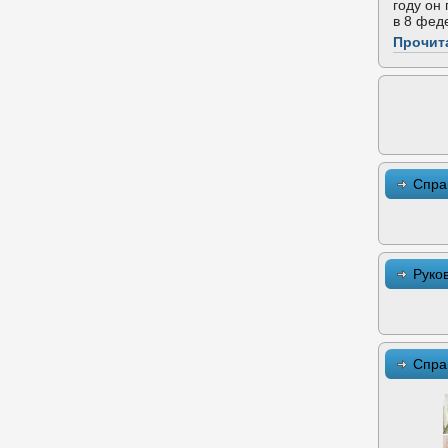
году он
в 8 фед
Прочит
Спра
Руко
Спра