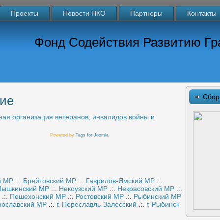
Проекты
Новости НКО
Партнеры
Контакты
Фонд Содействия Развитию Гр
Сбор
кие
ая организация ветеранов, инвалидов войны и
Powered by
Tags for Joomla
й МР
.:.
Брейтовский МР
.:.
Гаврилов-Ямский МР
.:.
ышкинский МР
.:.
Некоузский МР
.:.
Некрасовский МР
.:.
.:.
Пошехонский МР
.:.
Ростовский МР
.:.
Рыбинский МР
рославский МР
.:.
г. Переславль-Залесский
.:.
г. Рыбинск