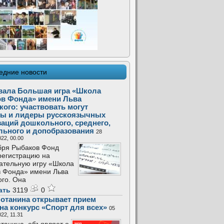
едние новости
вала Большая игра «Школа
в Фонда» имени Льва
кого: участвовать могут
ы и лидеры русскоязычных
заций дошкольного, среднего,
льного и допобразования
28
22, 00.00
бря Рыбаков Фонд
регистрацию на
ательную игру «Школа
 Фонда» имени Льва
ого. Она
ать
3119
0
отанина открывает прием
 на конкурс «Спорт для всех»
05
22, 11.31