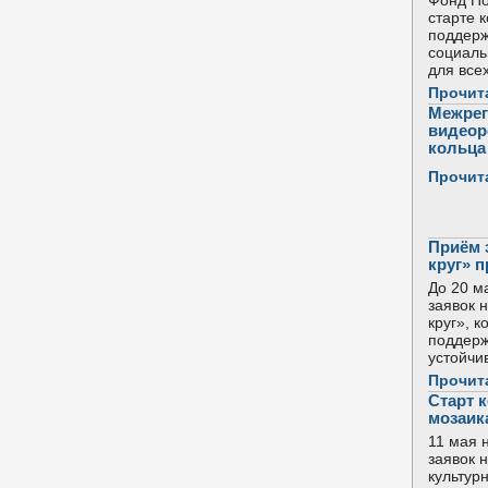
Фонд По
старте 
поддерж
социаль
для все
Прочит
Межрег
видеор
кольца 
Прочит
Приём 
круг» 
До 20 м
заявок 
круг», 
поддерж
устойчи
Прочит
Старт 
мозаик
11 мая 
заявок 
культур