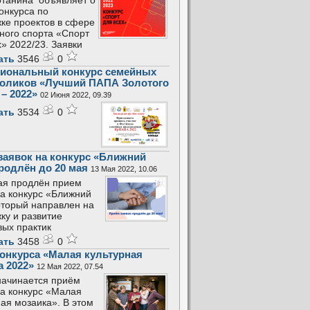
танина объявляет о
конкурса по
ке проектов в сфере
ного спорта «Спорт
х» 2022/23. Заявки
ать
3546
0
иональный конкурс семейных
оликов «Лучший ПАПА Золотого
– 2022»
02 Июня 2022, 09.39
ать
3534
0
заявок на конкурс «Ближний
продлён до 20 мая
13 Мая 2022, 10.06
ая продлён прием
на конкурс «Ближний
который направлен на
ку и развитие
вых практик
ать
3458
0
конкурса «Малая культурная
а 2022»
12 Мая 2022, 07.54
начинается приём
на конкурс «Малая
ная мозаика». В этом