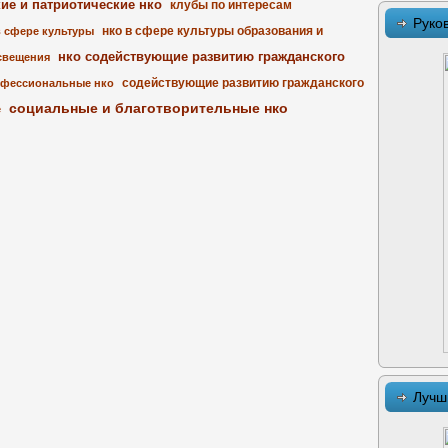
кие и патриотические нко
клубы по интересам
Руко
нко в сфере культуры образования и
в сфере культуры
нко содействующие развитию гражданского
свещения
содействующие развитию гражданского
фессиональные нко
социальные и благотворительные нко
е
Лучш