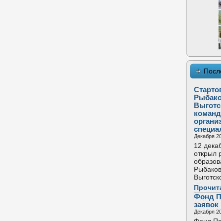
Посл
Старто
Рыбако
Выготс
команд
органи
специа
Декабря 20
12 дека
открыл 
образов
Рыбаков
Выготск
Прочит
Фонд П
заявок
Декабря 20