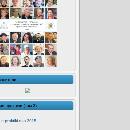
водители
ие практики (том 3)