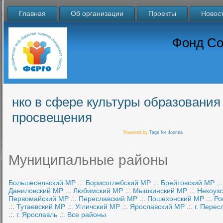
Главная
Об организации
Проекты
Новос
Фонд Со
нко в сфере культуры образования
просвещения
Powered by
Tags for Joomla
Муниципальные районы
Большесельский МР
.:.
Борисоглебский МР
.:.
Брейтовский МР
.:
Даниловский МР
.:.
Любимский МР
.:.
Мышкинский МР
.:.
Некоуз
Первомайский МР
.:.
Переславский МР
.:.
Пошехонский МР
.:.
Ро
.:.
Тутаевский МР
.:.
Угличский МР
.:.
Ярославский МР
.:.
г. Перес
.:.
г. Ярославль
.:.
Все районы